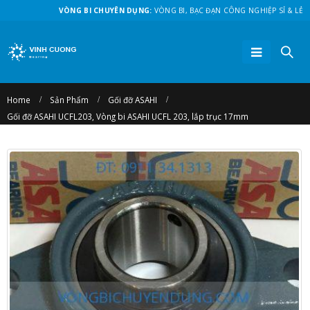
VÒNG BI CHUYÊN DỤNG:
VÒNG BI, BẠC ĐẠN CÔNG NGHIỆP SỈ & LẺ
Home
Sản Phẩm
Gối đỡ ASAHI
Gối đỡ ASAHI UCFL203, Vòng bi ASAHI UCFL 203, lắp trục 17mm