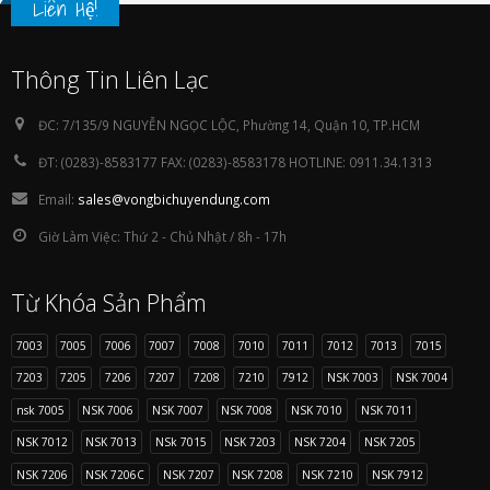
Liên Hệ!
Thông Tin Liên Lạc
ĐC:
7/135/9 NGUYỄN NGỌC LỘC, Phường 14, Quận 10, TP.HCM
ĐT:
(0283)-8583177 FAX: (0283)-8583178 HOTLINE: 0911.34.1313
Email:
sales@vongbichuyendung.com
Giờ Làm Việc:
Thứ 2 - Chủ Nhật / 8h - 17h
Từ Khóa Sản Phẩm
7003
7005
7006
7007
7008
7010
7011
7012
7013
7015
7203
7205
7206
7207
7208
7210
7912
NSK 7003
NSK 7004
nsk 7005
NSK 7006
NSK 7007
NSK 7008
NSK 7010
NSK 7011
NSK 7012
NSK 7013
NSk 7015
NSK 7203
NSK 7204
NSK 7205
NSK 7206
NSK 7206C
NSK 7207
NSK 7208
NSK 7210
NSK 7912