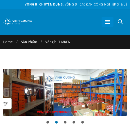
VÒNG BI CHUYÊN DỤNG:
VÒNG BI, BẠC ĐẠN CÔNG NGHIỆP SỈ & LẺ
Home
Sản Phẩm
Vòng bi TIMKEN