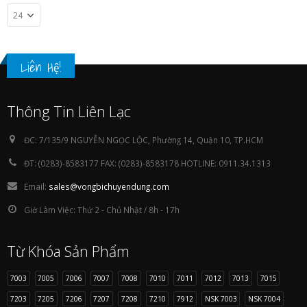
Liên Hệ!
Thông Tin Liên Lạc
ĐC:
7/135/9 NGUYỄN NGỌC LỘC, Phường 14, Quận 10, TP.HCM
ĐT:
(0283)-8583177 FAX: (0283)-8583178 HOTLINE: 0911.34.1313
Email:
sales@vongbichuyendung.com
Giờ Làm Việc:
Thứ 2 - Chủ Nhật / 8h - 17h
Từ Khóa Sản Phẩm
7003
7005
7006
7007
7008
7010
7011
7012
7013
7015
7203
7205
7206
7207
7208
7210
7912
NSK 7003
NSK 7004