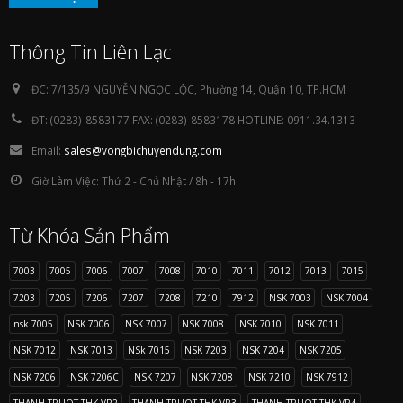
Thông Tin Liên Lạc
ĐC:
7/135/9 NGUYỄN NGỌC LỘC, Phường 14, Quận 10, TP.HCM
ĐT:
(0283)-8583177 FAX: (0283)-8583178 HOTLINE: 0911.34.1313
Email:
sales@vongbichuyendung.com
Giờ Làm Việc:
Thứ 2 - Chủ Nhật / 8h - 17h
Từ Khóa Sản Phẩm
7003
7005
7006
7007
7008
7010
7011
7012
7013
7015
7203
7205
7206
7207
7208
7210
7912
NSK 7003
NSK 7004
nsk 7005
NSK 7006
NSK 7007
NSK 7008
NSK 7010
NSK 7011
NSK 7012
NSK 7013
NSk 7015
NSK 7203
NSK 7204
NSK 7205
NSK 7206
NSK 7206C
NSK 7207
NSK 7208
NSK 7210
NSK 7912