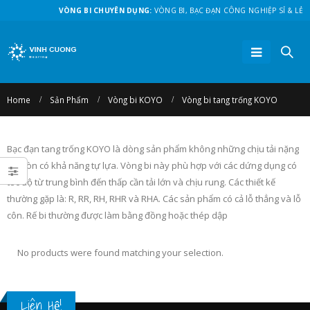
VÒNG BI CHUYÊN DỤNG:
VÒNG BI, BẠC ĐẠN CÔNG NGHIỆP SỈ & LẺ
Home
Sản Phẩm
Vòng bi KOYO
Vòng bi tang trống KOYO
Bạc đạn tang trống KOYO là dòng sản phẩm không những chịu tải nặng
mà còn có khả năng tự lựa. Vòng bi này phù hợp với các dứng dụng có
tốc độ từ trung bình đến thấp cần tải lớn và chịu rung. Các thiết kế
thường gặp là: R, RR, RH, RHR và RHA. Các sản phẩm có cả lỗ thẳng và lỗ
côn. Rế bi thường được làm bằng đồng hoặc thép dập
No products were found matching your selection.
Liên Hệ!