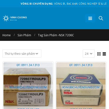
VÒNG BI CHUYÊN DỤNG:
VÒNG BI, BẠC ĐẠN CÔNG NGHIỆP SỈ & LẺ
Home
Sản Phẩm
Tag Sản Phẩm -
NSK 7206C