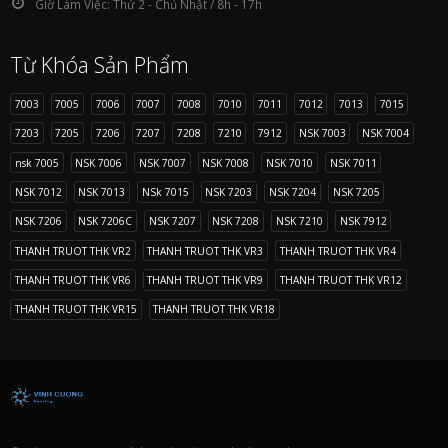
Giờ Làm Việc:
Thứ 2 - Chủ Nhật / 8h - 17h
Từ Khóa Sản Phẩm
7003
7005
7006
7007
7008
7010
7011
7012
7013
7015
7203
7205
7206
7207
7208
7210
7912
NSK 7003
NSK 7004
nsk 7005
NSK 7006
NSK 7007
NSK 7008
NSK 7010
NSK 7011
NSK 7012
NSK 7013
NSk 7015
NSK 7203
NSK 7204
NSK 7205
NSK 7206
NSK 7206C
NSK 7207
NSK 7208
NSK 7210
NSK 7912
THANH TRUOT THK VR2
THANH TRUOT THK VR3
THANH TRUOT THK VR4
THANH TRUOT THK VR6
THANH TRUOT THK VR9
THANH TRUOT THK VR12
THANH TRUOT THK VR15
THANH TRUOT THK VR18