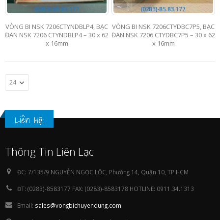
VÒNG BI NSK 7206CTYNDBLP4, BẠC
VÒNG BI NSK 7206CTYDBC7P5, BẠC
ĐẠN NSK 7206 CTYNDBLP4 – 30 x 62
ĐẠN NSK 7206 CTYDBC7P5 – 30 x 62
x 16mm
x 16mm
Liên Hệ!
Thông Tin Liên Lạc
ĐC:
7/135/9 NGUYỄN NGỌC LỘC, Phường 14, Quận 10, TP.HCM
ĐT:
(0283)-8583177 FAX: (0283)-8583178 HOTLINE: 0911.34.1313
Email:
sales@vongbichuyendung.com