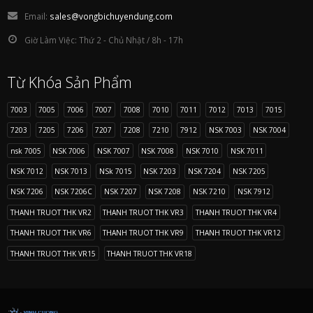
Email:
sales@vongbichuyendung.com
Giờ Làm Việc:
Thứ 2 - Chủ Nhật / 8h - 17h
Từ Khóa Sản Phẩm
7003
7005
7006
7007
7008
7010
7011
7012
7013
7015
7203
7205
7206
7207
7208
7210
7912
NSK 7003
NSK 7004
nsk 7005
NSK 7006
NSK 7007
NSK 7008
NSK 7010
NSK 7011
NSK 7012
NSK 7013
NSk 7015
NSK 7203
NSK 7204
NSK 7205
NSK 7206
NSK 7206C
NSK 7207
NSK 7208
NSK 7210
NSK 7912
THANH TRUOT THK VR2
THANH TRUOT THK VR3
THANH TRUOT THK VR4
THANH TRUOT THK VR6
THANH TRUOT THK VR9
THANH TRUOT THK VR12
THANH TRUOT THK VR15
THANH TRUOT THK VR18