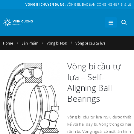
VÒNG BI CHUYÊN DỤNG:
VÒNG BI, BẠC ĐẠN CÔNG NGHIỆP SỈ & LẺ
Home
Sản Phẩm
Vòng bi NSK
Vòng bi cầu tự lựa
Vòng bi cầu tự
lựa – Self-
Aligning Ball
Bearings
Vòng bi cầu tự lựa NSK được thiết
kế với hai dãy bi. Vòng trong có hai
rãnh bi. Vòng ngoài có mặt lăn hình