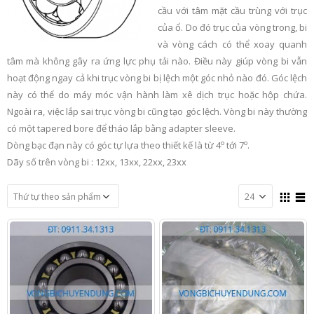
cầu với tâm mặt cầu trùng với trục
của ổ. Do đó trục của vòng trong, bi
và vòng cách có thể xoay quanh
tâm mà không gây ra ứng lực phụ tải nào. Điều này giúp vòng bi vẫn
hoạt động ngay cả khi trục vòng bi bị lệch một góc nhỏ nào đó. Góc lệch
này có thể do máy móc vận hành làm xê dịch trục hoặc hộp chứa.
Ngoài ra, việc lắp sai trục vòng bi cũng tạo góc lệch. Vòng bi này thường
có một tapered bore để tháo lắp bằng adapter sleeve.
o
o
Dòng bạc đạn này có góc tự lựa theo thiết kế là từ 4
tới 7
.
Dãy số trên vòng bi : 12xx, 13xx, 22xx, 23xx