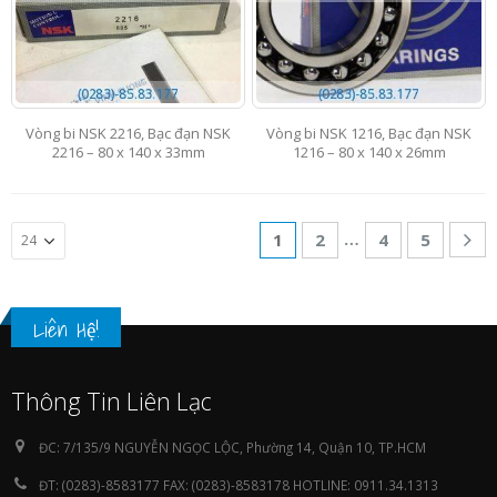
Vòng bi NSK 2216, Bạc đạn NSK
Vòng bi NSK 1216, Bạc đạn NSK
2216 – 80 x 140 x 33mm
1216 – 80 x 140 x 26mm
…
1
2
4
5
Liên Hệ!
Thông Tin Liên Lạc
ĐC:
7/135/9 NGUYỄN NGỌC LỘC, Phường 14, Quận 10, TP.HCM
ĐT:
(0283)-8583177 FAX: (0283)-8583178 HOTLINE: 0911.34.1313