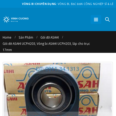
VÒNG BI CHUYÊN DỤNG:
VÒNG BI, BẠC ĐẠN CÔNG NGHIỆP SỈ & LẺ
Home
Sản Phẩm
Gối đỡ ASAHI
Gối đỡ ASAHI UCPH203, Vòng bi ASAHI UCPH203, lắp cho trục
17mm