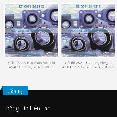
Gối đỡ ASAHI UCP308, Vòng bi
Gối đỡ ASAHI UCP217, Vòng bi
ASAHI UCP308, lắp trục 40mm
ASAHI UCP217, lắp cho trục 85mm
Liên Hệ!
Thông Tin Liên Lạc