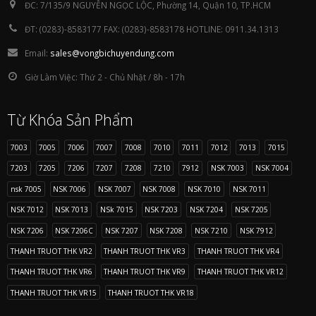
ĐC:
7/135/9 NGUYỄN NGỌC LỘC, Phường 14, Quận 10, TP.HCM
ĐT:
(0283)-8583177 FAX: (0283)-8583178 HOTLINE: 0911.34.1313
Email:
sales@vongbichuyendung.com
Giờ Làm Việc:
Thứ 2 - Chủ Nhật / 8h - 17h
Từ Khóa Sản Phẩm
7003
7005
7006
7007
7008
7010
7011
7012
7013
7015
7203
7205
7206
7207
7208
7210
7912
NSK 7003
NSK 7004
nsk 7005
NSK 7006
NSK 7007
NSK 7008
NSK 7010
NSK 7011
NSK 7012
NSK 7013
NSk 7015
NSK 7203
NSK 7204
NSK 7205
NSK 7206
NSK 7206C
NSK 7207
NSK 7208
NSK 7210
NSK 7912
THANH TRUOT THK VR2
THANH TRUOT THK VR3
THANH TRUOT THK VR4
THANH TRUOT THK VR6
THANH TRUOT THK VR9
THANH TRUOT THK VR12
THANH TRUOT THK VR15
THANH TRUOT THK VR18