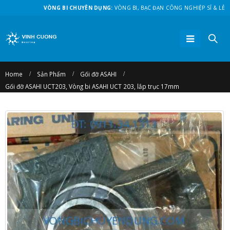
VÒNG BI CHUYÊN DỤNG:
VÒNG BI, BẠC ĐẠN CÔNG NGHIỆP SỈ & LẺ
Home
Sản Phẩm
Gối đỡ ASAHI
Gối đỡ ASAHI UCT203, Vòng bi ASAHI UCT 203, lắp trục 17mm