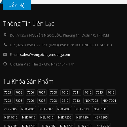
Liên Hệ!
Thông Tin Liên Lạc
ĐC:
7/135/9 NGUYỄN NGỌC LỘC, Phường 14, Quận 10, TP.HCM
ĐT:
(0283)-8583177 FAX: (0283)-8583178 HOTLINE: 0911.34.1313
Email:
sales@vongbichuyendung.com
Giờ Làm Việc:
Thứ 2 - Chủ Nhật / 8h - 17h
Từ Khóa Sản Phẩm
7003
7005
7006
7007
7008
7010
7011
7012
7013
7015
7203
7205
7206
7207
7208
7210
7912
NSK 7003
NSK 7004
nsk 7005
NSK 7006
NSK 7007
NSK 7008
NSK 7010
NSK 7011
NSK 7012
NSK 7013
NSk 7015
NSK 7203
NSK 7204
NSK 7205
NSK 7206
NSK 7206C
NSK 7207
NSK 7208
NSK 7210
NSK 7912