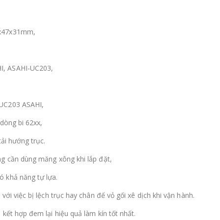
7x47x31mm,
,
I, ASAHI-UC203,
 UC203 ASAHI,
dòng bi 62xx,
tải hướng trục.
ng cần dùng măng xông khi lắp đặt,
 khả năng tự lựa.
ới việc bị lệch trục hay chân đế vỏ gối xê dịch khi vận hành.
kết hợp đem lại hiệu quả làm kín tốt nhất.