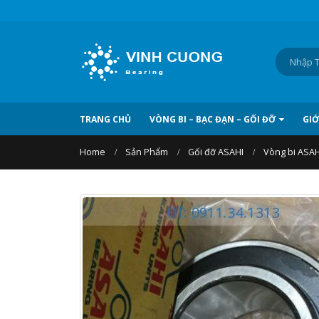
TRANG CHỦ
VÒNG BI – BẠC ĐẠN – GỐI ĐỠ
GIỚ
Home
Sản Phẩm
Gối đỡ ASAHI
Vòng bi ASAH