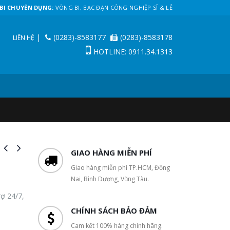
BI CHUYÊN DỤNG:
VÒNG BI, BẠC ĐẠN CÔNG NGHIỆP SỈ & LẺ
|
(0283)-8583177
(0283)-8583178
LIÊN HỆ
HOTLINE: 0911.34.1313
GIAO HÀNG MIỄN PHÍ
Giao hàng miễn phí TP.HCM, Đồng
Nai, Bình Dương, Vũng Tàu.
rợ 24/7,
CHÍNH SÁCH BẢO ĐẢM
Cam kết 100% hàng chính hãng.