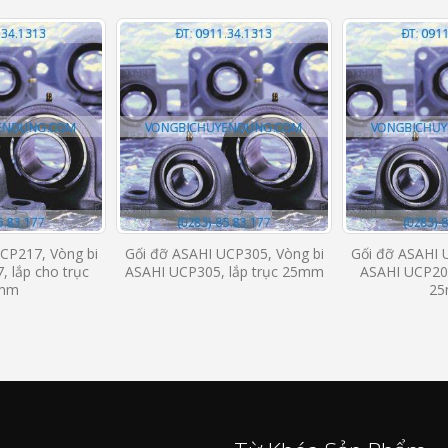
CP217, Vòng bi
Gối đỡ ASAHI UCP305, Vòng bi
Gối đỡ ASAHI 
 lắp cho trục
ASAHI UCP305, lắp trục 25mm
ASAHI UCP205
mm
2