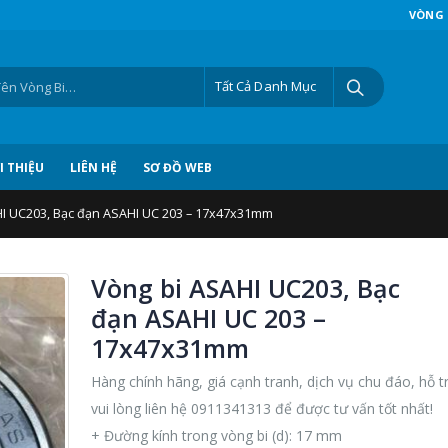
VÒNG 
Tất Cả Danh Mục
I THIỆU
LIÊN HỆ
SƠ ĐỒ WEB
I UC203, Bạc đạn ASAHI UC 203 – 17x47x31mm
Vòng bi ASAHI UC203, Bạc
đạn ASAHI UC 203 –
17x47x31mm
Hàng chính hãng, giá cạnh tranh, dịch vụ chu đáo, hỗ t
vui lòng liên hệ 0911341313 để được tư vấn tốt nhất!
+ Đường kính trong vòng bi (d): 17 mm