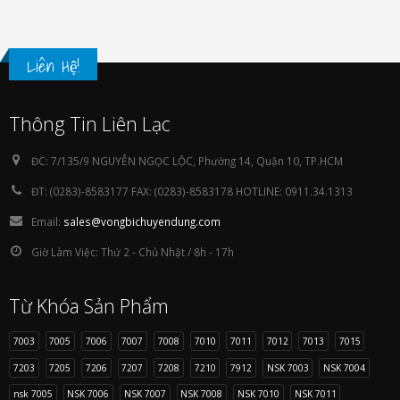
Liên Hệ!
Thông Tin Liên Lạc
ĐC:
7/135/9 NGUYỄN NGỌC LỘC, Phường 14, Quận 10, TP.HCM
ĐT:
(0283)-8583177 FAX: (0283)-8583178 HOTLINE: 0911.34.1313
Email:
sales@vongbichuyendung.com
Giờ Làm Việc:
Thứ 2 - Chủ Nhật / 8h - 17h
Từ Khóa Sản Phẩm
7003
7005
7006
7007
7008
7010
7011
7012
7013
7015
7203
7205
7206
7207
7208
7210
7912
NSK 7003
NSK 7004
nsk 7005
NSK 7006
NSK 7007
NSK 7008
NSK 7010
NSK 7011