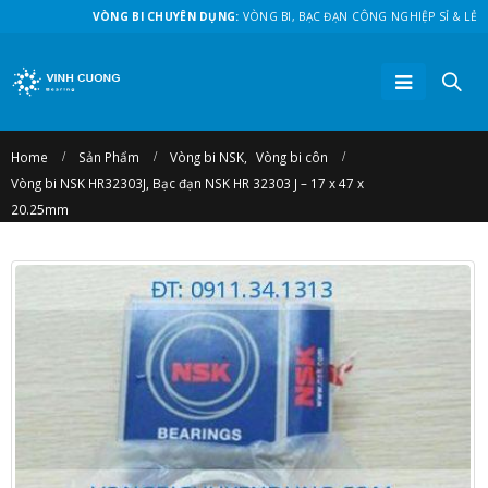
VÒNG BI CHUYÊN DỤNG:
VÒNG BI, BẠC ĐẠN CÔNG NGHIỆP SỈ & LẺ
Home
Sản Phẩm
Vòng bi NSK
,
Vòng bi côn
Vòng bi NSK HR32303J, Bạc đạn NSK HR 32303 J – 17 x 47 x
20.25mm