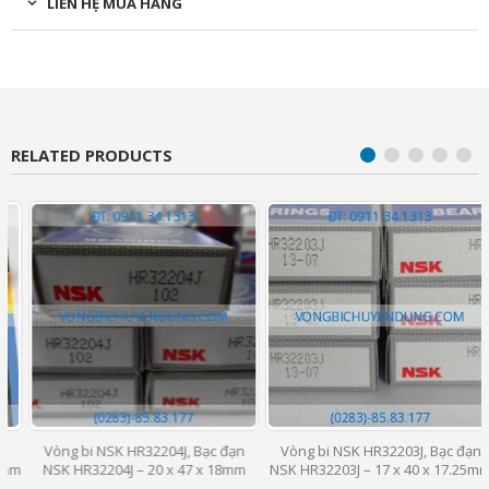
LIÊN HỆ MUA HÀNG
RELATED PRODUCTS
Vòng bi NSK HR32204J, Bạc đạn
Vòng bi NSK HR32203J, Bạc đạn
m
NSK HR32204J – 20 x 47 x 18mm
NSK HR32203J – 17 x 40 x 17.25mm