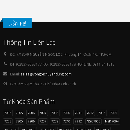
Liên Hệ!
Thông Tin Liên Lạc
ĐC:
7/135/9 NGUYỄN NGỌC LỘC, Phường 14, Quận 10, TP.HCM
ĐT:
(0283)-8583177 FAX: (0283)-8583178 HOTLINE: 0911.34.1313
Email:
sales@vongbichuyendung.com
Giờ Làm Việc:
Thứ 2 - Chủ Nhật / 8h - 17h
Từ Khóa Sản Phẩm
7003
7005
7006
7007
7008
7010
7011
7012
7013
7015
7203
7205
7206
7207
7208
7210
7912
NSK 7003
NSK 7004
nsk 7005
NSK 7006
NSK 7007
NSK 7008
NSK 7010
NSK 7011