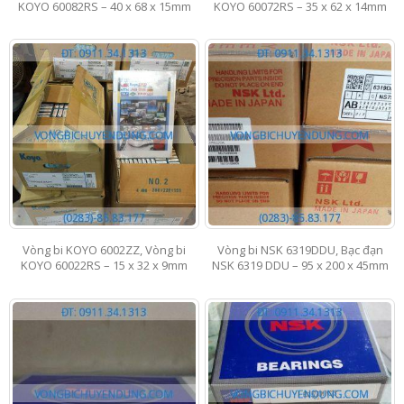
KOYO 60082RS – 40 x 68 x 15mm
KOYO 60072RS – 35 x 62 x 14mm
Vòng bi KOYO 6002ZZ, Vòng bi
Vòng bi NSK 6319DDU, Bạc đạn
KOYO 60022RS – 15 x 32 x 9mm
NSK 6319 DDU – 95 x 200 x 45mm