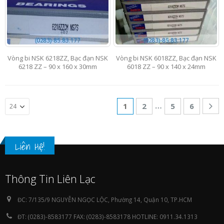
Vòng bi NSK 6218ZZ, Bạc đạn NSK
Vòng bi NSK 6018ZZ, Bạc đạn NSK
6218 ZZ – 90 x 160 x 30mm
6018 ZZ – 90 x 140 x 24mm
…
1
2
5
6
Liên Hệ!
Thông Tin Liên Lạc
ĐC:
7/135/9 NGUYỄN NGỌC LỘC, Phường 14, Quận 10, TP.HCM
ĐT:
(0283)-8583177 FAX: (0283)-8583178 HOTLINE: 0911.34.1313