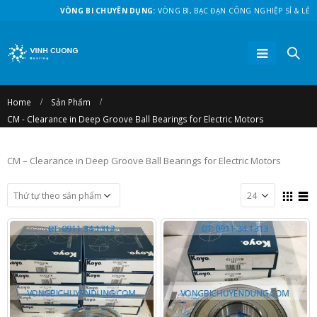
VÒNG BI CHUYÊN DỤNG:
VÒNG BI, BẠC ĐẠN CÔNG NGHIỆP SỈ & LẺ
Home
Sản Phẩm
CM - Clearance in Deep Groove Ball Bearings for Electric Motors
CM – Clearance in Deep Groove Ball Bearings for Electric Motors