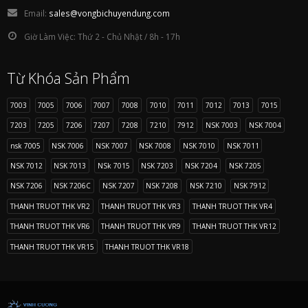
Email:
sales@vongbichuyendung.com
Giờ Làm Việc:
Thứ 2 - Chủ Nhật / 8h - 17h
Từ Khóa Sản Phẩm
7003
7005
7006
7007
7008
7010
7011
7012
7013
7015
7203
7205
7206
7207
7208
7210
7912
NSK 7003
NSK 7004
nsk 7005
NSK 7006
NSK 7007
NSK 7008
NSK 7010
NSK 7011
NSK 7012
NSK 7013
NSk 7015
NSK 7203
NSK 7204
NSK 7205
NSK 7206
NSK 7206C
NSK 7207
NSK 7208
NSK 7210
NSK 7912
THANH TRUOT THK VR2
THANH TRUOT THK VR3
THANH TRUOT THK VR4
THANH TRUOT THK VR6
THANH TRUOT THK VR9
THANH TRUOT THK VR12
THANH TRUOT THK VR15
THANH TRUOT THK VR18